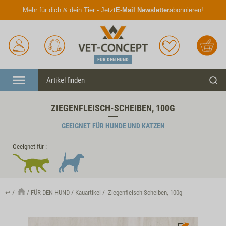
Mehr für dich & dein Tier - Jetzt
E-Mail Newsletter
abonnieren!
Anmelden
Unser
Merkliste
Warenkorb
Service
FÜR DEN HUND
Menü
Such
ZIEGENFLEISCH-SCHEIBEN, 100G
GEEIGNET FÜR HUNDE UND KATZEN
Geeignet für :
↩
FÜR DEN HUND
Kauartikel
Ziegenfleisch-Scheiben, 100g