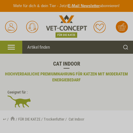
Mehr für dich & dein Tier - Jetzt
E-Mail Newsletter
abonnieren!
Anmelden
Unser
Merkliste
Warenkorb
Service
FÜR DIE KATZE
Menü
Such
CAT INDOOR
HOCHVERDAULICHE PREMIUMNAHRUNG FÜR KATZEN MIT MODERATEM
ENERGIEBEDARF
Geeignet für :
↩
FÜR DIE KATZE
Trockenfutter
Cat Indoor