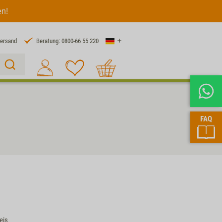
en!
Land
Versand
Beratung: 0800-66 55 220
Warenkorb
Suche 1
FAQ
eis