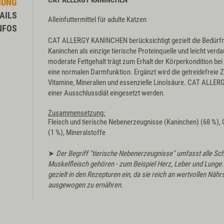
CAT ALLERGY KANINCHEN
BUNG
AILS
Alleinfuttermittel für adulte Katzen
NFOS
CAT ALLERGY KANINCHEN berücksichtigt gezielt die Bedürfni
Kaninchen als einzige tierische Proteinquelle und leicht verda
moderate Fettgehalt trägt zum Erhalt der Körperkondition bei
eine normalen Darmfunktion. Ergänzt wird die getreidefrei
Vitamine, Mineralien und essenzielle Linolsäure. CAT AL
einer Ausschlussdiät eingesetzt werden.
Zusammensetzung:
Fleisch und tierische Nebenerzeugnisse (Kaninchen) (68 %), 
(1 %), Mineralstoffe
➤
Der Begriff "tierische Nebenerzeugnisse" umfasst alle Schl
Muskelfleisch gehören - zum Beispiel Herz, Leber und Lunge
gezielt in den Rezepturen ein, da sie reich an wertvollen Näh
ausgewogen zu ernähren.