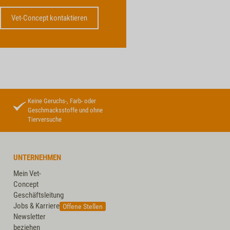
Vet-Concept kontaktieren
Keine Geruchs-, Farb- oder
Geschmacksstoffe und ohne
Tierversuche
UNTERNEHMEN
Mein Vet-
Concept
Geschäftsleitung
Jobs & Karriere
Offene Stellen
Newsletter
beziehen