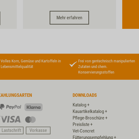
Mehr erfahren
Volles Korn, Gemüse und Kartoffeln in
Frei von gentechnisch manipulierten
Lebensmittelqualität
Zutaten und chem.
Konservierungsstoffen
ZAHLUNGSARTEN
DOWNLOADS
Katalog +
PayPal
Klarna
Kauartikelkatalog +
Pflege-Broschüre +
Visa
Master
Preisliste +
Card
Lastschrift
Vorkasse
Vet-Concret
Fütterungsempfehlung +