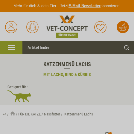
Mehr für dich & dein Tier - Jetzt
E-Mail Newsletter
abonnieren!
Anmelden
Unser
Merkliste
Warenkorb
Service
FÜR DIE KATZE
Menü
Such
KATZENMENÜ LACHS
MIT LACHS, RIND & KÜRBIS
Geeignet für :
↩
FÜR DIE KATZE
Nassfutter
Katzenmenü Lachs