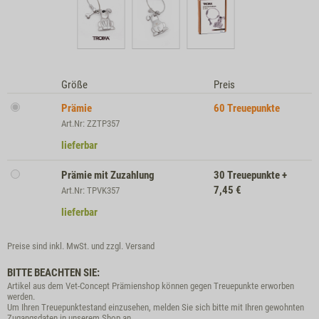
Größe
Preis
Prämie
60
Treuepunkte
Art.Nr: ZZTP357
lieferbar
Prämie mit Zuzahlung
30
Treuepunkte
+
7,45
€
Art.Nr: TPVK357
lieferbar
Preise sind inkl. MwSt. und zzgl.
Versand
BITTE BEACHTEN SIE:
Artikel aus dem Vet-Concept Prämienshop können gegen Treuepunkte erworben
werden.
Um Ihren Treuepunktestand einzusehen, melden Sie sich bitte mit Ihren gewohnten
Zugangsdaten in unserem Shop an.