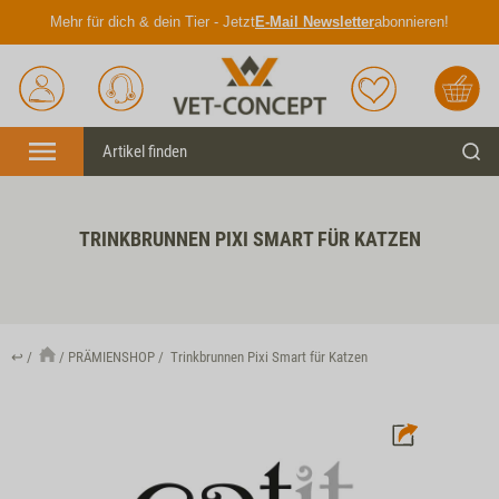
Mehr für dich & dein Tier - Jetzt
E-Mail Newsletter
abonnieren!
Anmelden
Unser
Merkliste
Warenkorb
Service
Menü
Such
TRINKBRUNNEN PIXI SMART FÜR KATZEN
↩
PRÄMIENSHOP
Trinkbrunnen Pixi Smart für Katzen