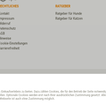
RECHTLICHES
RATGEBER
Kontakt
Ratgeber für Hunde
Impressum
Ratgeber für Katzen
Widerruf
Datenschutz
AGB
Hinweise
Cookie-Einstellungen
arrierefreiheit
VET-CONCEPT HÄNDLER
Croatia
Einkaufserlebnis zu bieten. Dazu zählen Cookies, die für den Betrieb der Seite notwendi
Croatia
llen. Optionale Cookies werden erst nach Ihrer ausdrücklichen Zustimmung gesetzt. Alle 
r Webseite ist auch ohne Zustimmung möglich.
Czech Republic