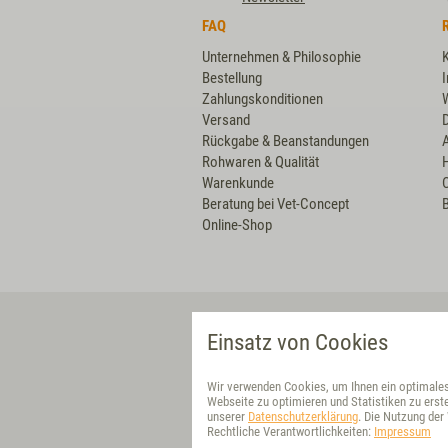
FAQ
Unternehmen & Philosophie
Bestellung
Zahlungskonditionen
Versand
Rückgabe & Beanstandungen
Rohwaren & Qualität
Warenkunde
Beratung bei Vet-Concept
B
Online-Shop
VET-CONCEPT DIREKT
Einsatz von Cookies
Deutschland
Wir verwenden Cookies, um Ihnen ein optimales 
Partner-Shop
Webseite zu optimieren und Statistiken zu erste
unserer
Datenschutzerklärung
. Die Nutzung de
Rechtliche Verantwortlichkeiten:
Netherlands
Impressum