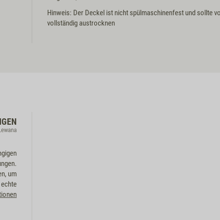
Hinweis: Der Deckel ist nicht spülmaschinenfest und sollte 
vollständig austrocknen
NGEN
 Lewana
ngigen
ungen.
en, um
 echte
tionen