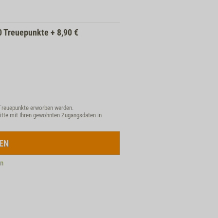
0
Treuepunkte
+
8,90
€
Treuepunkte erworben werden.
itte mit Ihren gewohnten Zugangsdaten in
EN
en