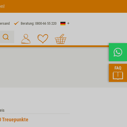
en!
Land
Versand
Beratung: 0800-66 55 220
Warenkorb
Suche 1
FAQ
eis
0
Treuepunkte