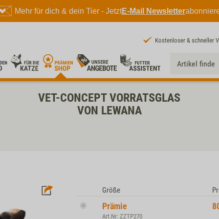
Mehr für dich & dein Tier - Jetzt
E-Mail Newsletter
abonnier
Kostenloser & schneller 
VET-CONCEPT VORRATSGLAS
VON LEWANA
Größe
Pr
Prämie
8
Art.Nr: ZZTP270