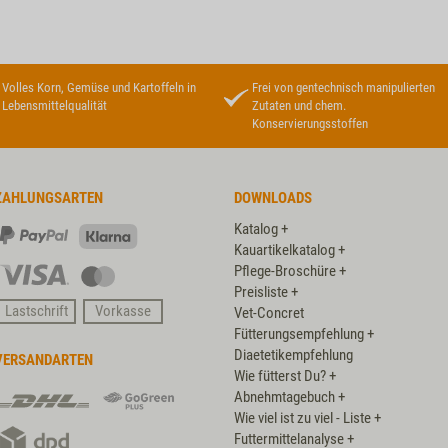
Volles Korn, Gemüse und Kartoffeln in
Frei von gentechnisch manipulierten
Lebensmittelqualität
Zutaten und chem.
Konservierungsstoffen
ZAHLUNGSARTEN
DOWNLOADS
Katalog +
PayPal
Klarna
Kauartikelkatalog +
Pflege-Broschüre +
Visa
Master
Preisliste +
Card
Lastschrift
Vorkasse
Vet-Concret
Fütterungsempfehlung +
Diaetetikempfehlung
VERSANDARTEN
Wie fütterst Du? +
DHL
DHL
Abnehmtagebuch +
GoGreen
Wie viel ist zu viel - Liste +
DPD
Plus
Futtermittelanalyse +