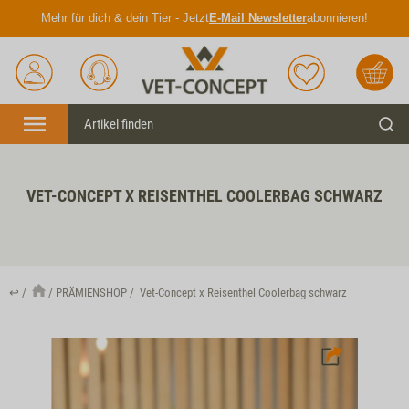
Mehr für dich & dein Tier - Jetzt
E-Mail Newsletter
abonnieren!
Anmelden
Unser
Merkliste
Warenkorb
Service
Menü
Such
VET-CONCEPT X REISENTHEL COOLERBAG SCHWARZ
↩
PRÄMIENSHOP
Vet-Concept x Reisenthel Coolerbag schwarz