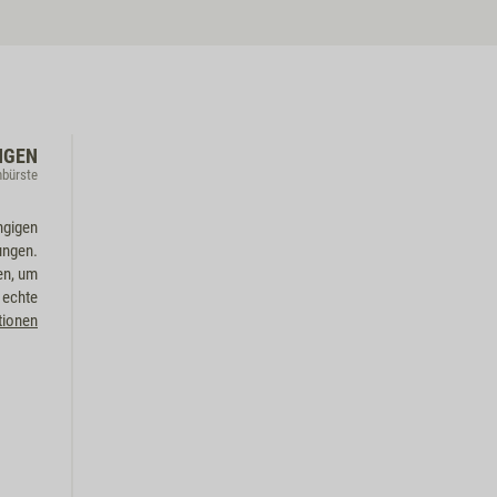
NGEN
nbürste
ngigen
ungen.
en, um
 echte
tionen