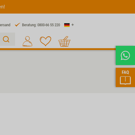
en!
Land
Versand
Beratung: 0800-66 55 220
Warenkorb
Suche 1
FAQ