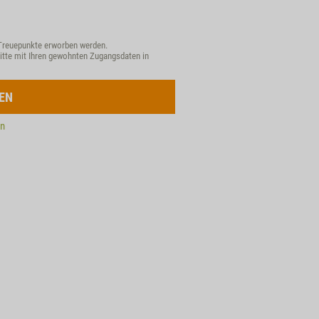
Treuepunkte erworben werden.
itte mit Ihren gewohnten Zugangsdaten in
EN
en