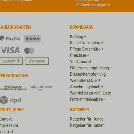
Konservierungsstoffen
ZAHLUNGSARTEN
DOWNLOADS
Katalog +
PayPal
Klarna
Kauartikelkatalog +
Pflege-Broschüre +
Visa
Master
Preisliste +
Card
Lastschrift
Vorkasse
Vet-Concret
Fütterungsempfehlung +
Diaetetikempfehlung
VERSANDARTEN
Wie fütterst Du? +
DHL
DHL
Abnehmtagebuch +
GoGreen
Wie viel ist zu viel - Liste +
DPD
Plus
Futtermittelanalyse +
RECHTLICHES
RATGEBER
Kontakt
Ratgeber für Hunde
Impressum
Ratgeber für Katzen
Widerruf