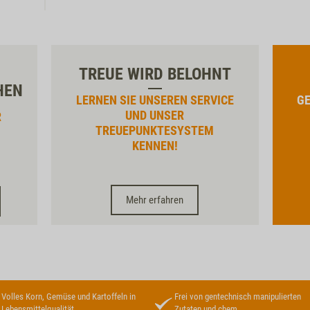
TREUE WIRD BELOHNT
HEN
LERNEN SIE UNSEREN SERVICE
GE
UND UNSER
R
TREUEPUNKTESYSTEM
KENNEN!
Mehr erfahren
Volles Korn, Gemüse und Kartoffeln in
Frei von gentechnisch manipulierten
Lebensmittelqualität
Zutaten und chem.