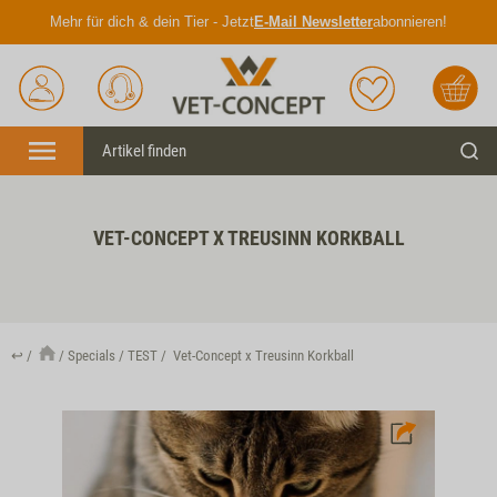
Mehr für dich & dein Tier - Jetzt
E-Mail Newsletter
abonnieren!
Anmelden
Unser
Merkliste
Warenkorb
Service
Menü
Such
VET-CONCEPT X TREUSINN KORKBALL
↩
Specials
TEST
Vet-Concept x Treusinn Korkball