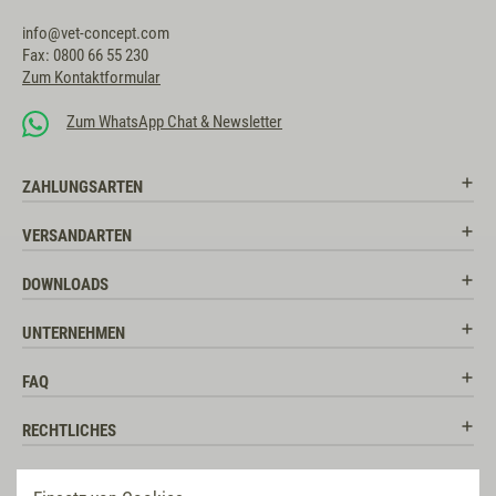
Nutzen Sie die Beratung durch unsere tierärztlich geschulten
info@vet-concept.com
Fachberater für Tiernahrung, um die persönlichen Vorlieben,
Fax: 0800 66 55 230
gesundheitlichen Eigenheiten und Erkrankungen ihres Vierbeiners zu
Zum Kontaktformular
besprechen und darauf basierend das beste Tierfutter zu bestellen.
Zum WhatsApp Chat & Newsletter
ZAHLUNGSARTEN
VERSANDARTEN
DOWNLOADS
UNTERNEHMEN
FAQ
RECHTLICHES
RATGEBER