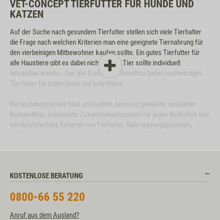
VET-CONCEPT TIERFUTTER FÜR HUNDE UND
KATZEN
Auf der Suche nach gesundem Tierfutter stellen sich viele Tierhalter
die Frage nach welchen Kriterien man eine geeignete Tiernahrung für
den vierbeinigen Mitbewohner kaufen sollte. Ein gutes Tierfutter für
alle Haustiere gibt es dabei nicht. Jedes Tier sollte individuell
betrachtet werden. Der Vet-Concept Onlineshop bietet hochwertiges
Tierfutter für jeden Hund und jede Katze.
Ein beständig hohes Maß an Qualität, bewusst gewählte natürliche
Bestandteile, individuelle Zusammensetzungen für jedes Bedürfnis und
ein durchdachtes Konzept von Tierfutter, Nahrungsergänzungen,
Kauartikeln und Pflegemitteln unterstützen Hunde und Katzen auf
ideale Weise.
Ob es nun Trocken- oder Nassnahrung sein soll, auf den Kauf von
KOSTENLOSE BERATUNG
Leckerchen verzichtet wird oder täglich ausgiebig belohnt wird. Das
Vet-Concept Sortiment umfasst sowohl online, wie auch in der
0800-66 55 220
persönlichen Beratung am Telefon, Tiernahrungen für Welpen, Kitten,
erwachsene Hunde und Katzen, sowie Senioren.
Anruf aus dem Ausland?