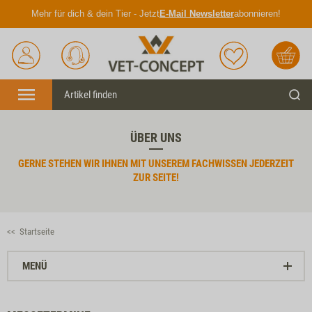
Mehr für dich & dein Tier - Jetzt
E-Mail Newsletter
abonnieren!
Anmelden
Unser
Merkliste
Warenkorb
Service
Menü
Such
ÜBER UNS
GERNE STEHEN WIR IHNEN MIT UNSEREM FACHWISSEN
JEDERZEIT
ZUR SEITE!
<< Startseite
MENÜ