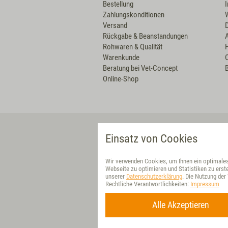
Bestellung
Zahlungskonditionen
Versand
Rückgabe & Beanstandungen
Rohwaren & Qualität
Warenkunde
Beratung bei Vet-Concept
B
Online-Shop
VET-CONCEPT DIREKT
Einsatz von Cookies
Deutschland
Wir verwenden Cookies, um Ihnen ein optimales 
Partner-Shop
Webseite zu optimieren und Statistiken zu erste
unserer
Datenschutzerklärung
. Die Nutzung de
Netherlands
Rechtliche Verantwortlichkeiten:
Impressum
Österreich
Alle Akzeptieren
Letzte Aktualisierung am 06.08.2026 um 19:11 |
Shoplösung
Schweiz