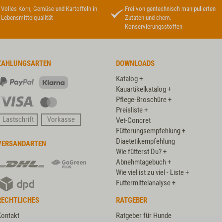
Volles Korn, Gemüse und Kartoffeln in
Frei von gentechnisch manipulierten
Lebensmittelqualität
Zutaten und chem.
Konservierungsstoffen
ZAHLUNGSARTEN
DOWNLOADS
Katalog +
PayPal
Klarna
Kauartikelkatalog +
Pflege-Broschüre +
Visa
Master
Preisliste +
Card
Lastschrift
Vorkasse
Vet-Concret
Fütterungsempfehlung +
Diaetetikempfehlung
VERSANDARTEN
Wie fütterst Du? +
DHL
DHL
Abnehmtagebuch +
GoGreen
Wie viel ist zu viel - Liste +
DPD
Plus
Futtermittelanalyse +
RECHTLICHES
RATGEBER
Kontakt
Ratgeber für Hunde