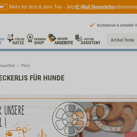
Mehr für dich & dein Tier - Jetzt
E-Mail Newsletter
abonnier
Kostenloser & schneller 
Kauartikel
Pferd
LECKERLIS FÜR HUNDE