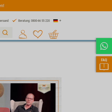
en!
Land
Versand
Beratung: 0800-66 55 220
Warenkorb
Suche 1
FAQ