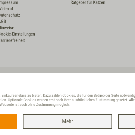
Impressum
Ratgeber für Katzen
Widerruf
Datenschutz
AGB
Hinweise
Cookie-Einstellungen
arrierefreiheit
VET-CONCEPT HÄNDLER
Croatia
Einkaufserlebnis zu bieten. Dazu zählen Cookies, die für den Betrieb der Seite notwendi
Croatia
llen. Optionale Cookies werden erst nach Ihrer ausdrücklichen Zustimmung gesetzt. Alle 
r Webseite ist auch ohne Zustimmung möglich.
Czech Republic
Finland
Mehr
 * Alle Preise inkl. ges. MwSt./ zzgl.
Versand
| © Vet Concept, realisiert mit dem D&G-
Hungary