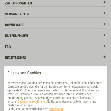
ZAHLUNGSARTEN
VERSANDARTEN
DOWNLOADS
UNTERNEHMEN
FAQ
RECHTLICHES
RATGEBER
Einsatz von Cookies
SOCIAL MEDIA
Wir verwenden Cookies, um Ihnen ein optimales Einkaufserlebnis zu bieten.
Dazu zählen Cookies, die für den Betrieb der Seite notwendig sind, sowie
BEWERTUNG
optionale Cookies, um unsere Webseite zu optimieren und Statistiken zu
erstellen. Optionale Cookies werden erst nach Ihrer ausdrücklichen
Zustimmung gesetzt. Alle wichtigen Informationen hierzu finden Sie in
VET-CONCEPT INTERNATIONAL
unserer
Datenschutzerklärung
. Die Nutzung der Webseite ist auch ohne
Zustimmung möglich.
Rechtliche Verantwortlichkeiten:
Impressum