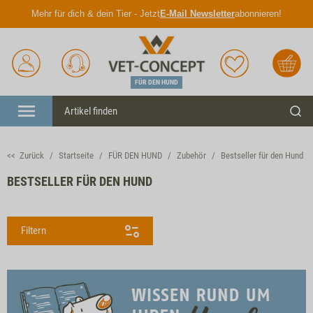
Mehr für dich & dein Tier - Jetzt
E-Mail Newsletter
abonnieren!
Anmelden
Unser
Merkliste
Warenkorb
Service
FÜR DEN HUND
Menü
Such
<< Zurück
Startseite
FÜR DEN HUND
Zubehör
Bestseller für den Hund
BESTSELLER FÜR DEN HUND
Filtern