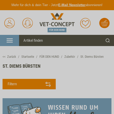
Mehr für dich & dein Tier - Jetzt
E-Mail Newsletter
abonnieren!
Anmelden
Unser
Merkliste
Warenkorb
Service
FÜR DEN HUND
Menü
Such
<< Zurück
Startseite
FÜR DEN HUND
Zubehör
St. Diems Bürsten
ST. DIEMS BÜRSTEN
Filtern