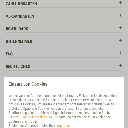
ZAHLUNGSARTEN
VERSANDARTEN
DOWNLOADS
UNTERNEHMEN
FAQ
RECHTLICHES
RATGEBER
Einsatz von Cookies
SOCIAL MEDIA
Wir verwenden Cookies, um Ihnen ein optimales Einkaufserlebnis zu bieten.
Dazu zählen Cookies, die für den Betrieb der Seite notwendig sind, sowie
BEWERTUNG
optionale Cookies, um unsere Webseite zu optimieren und Statistiken zu
erstellen. Optionale Cookies werden erst nach Ihrer ausdrücklichen
Zustimmung gesetzt. Alle wichtigen Informationen hierzu finden Sie in
VET-CONCEPT INTERNATIONAL
unserer
Datenschutzerklärung
. Die Nutzung der Webseite ist auch ohne
Zustimmung möglich.
Rechtliche Verantwortlichkeiten:
Impressum