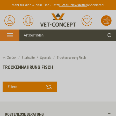
Mehr für dich & dein Tier - Jetzt
E-Mail Newsletter
abonnieren!
Anmelden
Unser
Merkliste
Warenkorb
Service
Menü
Such
<< Zurück
Startseite
Specials
Trockennahrung Fisch
TROCKENNAHRUNG FISCH
Filtern
KOSTENLOSE BERATUNG