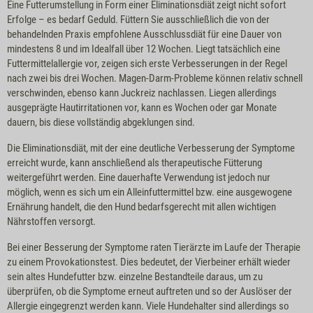
Eine Futterumstellung in Form einer Eliminationsdiät zeigt nicht sofort
Erfolge – es bedarf Geduld. Füttern Sie ausschließlich die von der
behandelnden Praxis empfohlene Ausschlussdiät für eine Dauer von
mindestens 8 und im Idealfall über 12 Wochen. Liegt tatsächlich eine
Futtermittelallergie vor, zeigen sich erste Verbesserungen in der Regel
nach zwei bis drei Wochen. Magen-Darm-Probleme können relativ schnell
verschwinden, ebenso kann Juckreiz nachlassen. Liegen allerdings
ausgeprägte Hautirritationen vor, kann es Wochen oder gar Monate
dauern, bis diese vollständig abgeklungen sind.
Die Eliminationsdiät, mit der eine deutliche Verbesserung der Symptome
erreicht wurde, kann anschließend als therapeutische Fütterung
weitergeführt werden. Eine dauerhafte Verwendung ist jedoch nur
möglich, wenn es sich um ein Alleinfuttermittel bzw. eine ausgewogene
Ernährung handelt, die den Hund bedarfsgerecht mit allen wichtigen
Nährstoffen versorgt.
Bei einer Besserung der Symptome raten Tierärzte im Laufe der Therapie
zu einem Provokationstest. Dies bedeutet, der Vierbeiner erhält wieder
sein altes Hundefutter bzw. einzelne Bestandteile daraus, um zu
überprüfen, ob die Symptome erneut auftreten und so der Auslöser der
Allergie eingegrenzt werden kann. Viele Hundehalter sind allerdings so