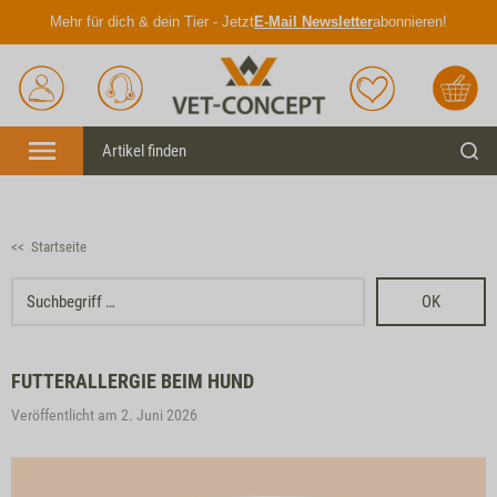
Mehr für dich & dein Tier - Jetzt
E-Mail Newsletter
abonnieren!
Anmelden
Unser
Merkliste
Warenkorb
Service
Menü
Such
<< Startseite
OK
FUTTERALLERGIE BEIM HUND
Veröffentlicht am 2. Juni 2026