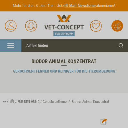
Mehr für dich & dein Tier - Jetzt
E-Mail Newsletter
abonnieren!
Anmelden
Unser
Merkliste
Warenkorb
Service
FÜR DEN HUND
Menü
Such
BIODOR ANIMAL KONZENTRAT
GERUCHSENTFERNER UND REINIGER FÜR DIE TIERUMGEBUNG
↩
FÜR DEN HUND
Geruchsentferner
Biodor Animal Konzentrat