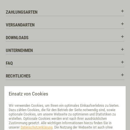
ZAHLUNGSARTEN
VERSANDARTEN
DOWNLOADS
UNTERNEHMEN
FAQ
RECHTLICHES
RATGEBER
Einsatz von Cookies
SOCIAL MEDIA
Wir verwenden Cookies, um Ihnen ein optimales Einkaufserlebnis zu bieten.
Dazu zählen Cookies, die für den Betrieb der Seite notwendig sind, sowie
BEWERTUNG
optionale Cookies, um unsere Webseite zu optimieren und Statistiken zu
erstellen. Optionale Cookies werden erst nach Ihrer ausdrücklichen
Zustimmung gesetzt. Alle wichtigen Informationen hierzu finden Sie in
VET-CONCEPT INTERNATIONAL
unserer
Datenschutzerklärung
. Die Nutzung der Webseite ist auch ohne