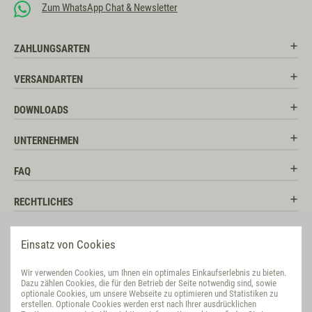
Zum WhatsApp Chat & Newsletter
ZAHLUNGSARTEN
VERSANDARTEN
DOWNLOADS
UNTERNEHMEN
FAQ
RECHTLICHES
RATGEBER
Einsatz von Cookies
SOCIAL MEDIA
Wir verwenden Cookies, um Ihnen ein optimales Einkaufserlebnis zu bieten.
Dazu zählen Cookies, die für den Betrieb der Seite notwendig sind, sowie
BEWERTUNG
optionale Cookies, um unsere Webseite zu optimieren und Statistiken zu
erstellen. Optionale Cookies werden erst nach Ihrer ausdrücklichen