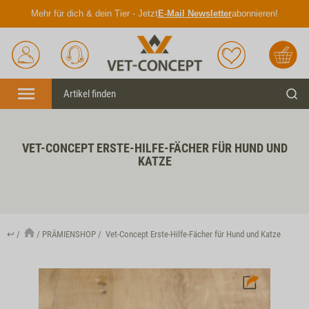
Mehr für dich & dein Tier - Jetzt
E-Mail Newsletter
abonnieren!
Anmelden
Unser
Merkliste
Warenkorb
Service
Menü
Such
VET-CONCEPT ERSTE-HILFE-FÄCHER FÜR HUND UND
KATZE
↩
PRÄMIENSHOP
Vet-Concept Erste-Hilfe-Fächer für Hund und Katze