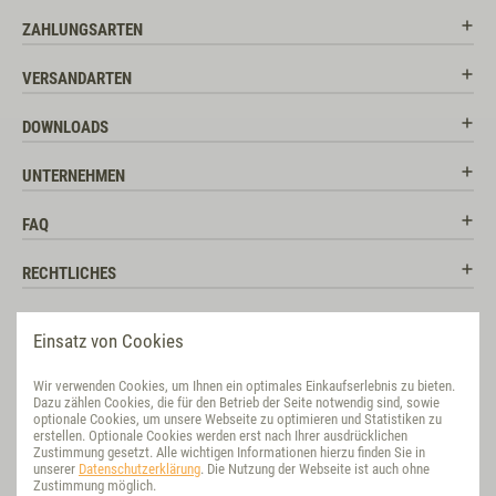
ZAHLUNGSARTEN
VERSANDARTEN
DOWNLOADS
UNTERNEHMEN
FAQ
RECHTLICHES
RATGEBER
Einsatz von Cookies
SOCIAL MEDIA
Wir verwenden Cookies, um Ihnen ein optimales Einkaufserlebnis zu bieten.
Dazu zählen Cookies, die für den Betrieb der Seite notwendig sind, sowie
BEWERTUNG
optionale Cookies, um unsere Webseite zu optimieren und Statistiken zu
erstellen. Optionale Cookies werden erst nach Ihrer ausdrücklichen
Zustimmung gesetzt. Alle wichtigen Informationen hierzu finden Sie in
VET-CONCEPT INTERNATIONAL
unserer
Datenschutzerklärung
. Die Nutzung der Webseite ist auch ohne
Zustimmung möglich.