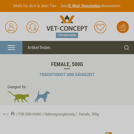
Mehr für dich & dein Tier - Jetzt
E-Mail Newsletter
abonnieren!
Anmelden
Unser
Merkliste
Warenkorb
Service
FÜR DEN HUND
Menü
Such
FEMALE, 500G
TRÄCHTIGKEIT UND SÄUGEZEIT
Geeignet für :
↩
FÜR DEN HUND
Nahrungsergänzung
Female, 500g