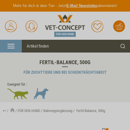
Mehr für dich & dein Tier - Jetzt
E-Mail Newsletter
abonnieren!
Anmelden
Unser
Merkliste
Warenkorb
Service
FÜR DEN HUND
Menü
Such
FERTIL-BALANCE, 500G
FÜR ZUCHTTIERE UND BEI SCHEINTRÄCHTIGKEIT
Geeignet für :
↩
FÜR DEN HUND
Nahrungsergänzung
Fertil-Balance, 500g