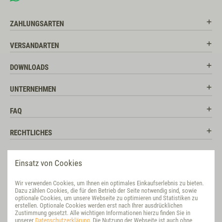
ZAHLUNGSARTEN
VERSANDARTEN
DOWNLOADS
UNTERNEHMEN
FAQ
RECHTLICHES
RATGEBER
Einsatz von Cookies
SOCIAL MEDIA
Wir verwenden Cookies, um Ihnen ein optimales Einkaufserlebnis zu bieten.
Dazu zählen Cookies, die für den Betrieb der Seite notwendig sind, sowie
BEWERTUNG
optionale Cookies, um unsere Webseite zu optimieren und Statistiken zu
erstellen. Optionale Cookies werden erst nach Ihrer ausdrücklichen
Zustimmung gesetzt. Alle wichtigen Informationen hierzu finden Sie in
VET-CONCEPT INTERNATIONAL
unserer
Datenschutzerklärung
. Die Nutzung der Webseite ist auch ohne