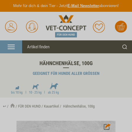
Mehr für dich & dein Tier - Jetzt
E-Mail Newsletter
abonnieren!
Anmelden
Unser
Merkliste
Warenkorb
Service
FÜR DEN HUND
Menü
Such
HÄHNCHENHÄLSE, 100G
GEEIGNET FÜR HUNDE ALLER GRÖSSEN
↩
FÜR DEN HUND
Kauartikel
Hähnchenhälse, 100g