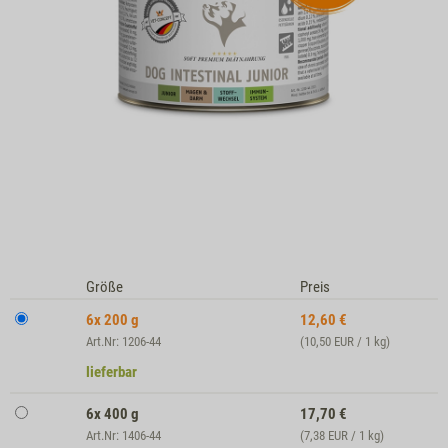
Größe
Preis
6x 200 g
12,60
€
Art.Nr: 1206-44
(10,50 EUR / 1 kg)
lieferbar
6x 400 g
17,70
€
Art.Nr: 1406-44
(7,38 EUR / 1 kg)