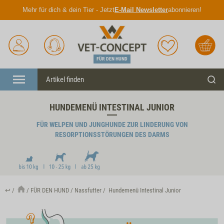
Mehr für dich & dein Tier - Jetzt
E-Mail Newsletter
abonnieren!
Anmelden
Unser
Merkliste
Warenkorb
Service
FÜR DEN HUND
Menü
Such
HUNDEMENÜ INTESTINAL JUNIOR
FÜR WELPEN UND JUNGHUNDE ZUR LINDERUNG VON
RESORPTIONSSTÖRUNGEN DES DARMS
↩
FÜR DEN HUND
Nassfutter
Hundemenü Intestinal Junior