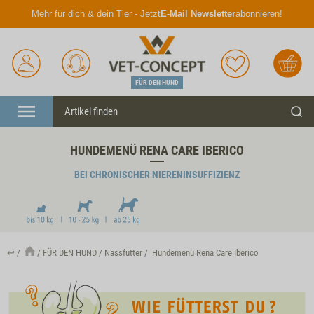
Mehr für dich & dein Tier - Jetzt
E-Mail Newsletter
abonnieren!
Anmelden
Unser
Merkliste
Warenkorb
Service
FÜR DEN HUND
Menü
Such
HUNDEMENÜ RENA CARE IBERICO
BEI CHRONISCHER NIERENINSUFFIZIENZ
↩
FÜR DEN HUND
Nassfutter
Hundemenü Rena Care Iberico