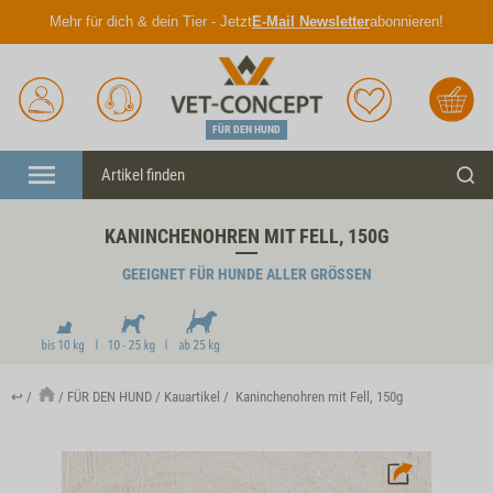
Mehr für dich & dein Tier - Jetzt
E-Mail Newsletter
abonnieren!
Anmelden
Unser
Merkliste
Warenkorb
Service
FÜR DEN HUND
Menü
Such
KANINCHENOHREN MIT FELL, 150G
GEEIGNET FÜR HUNDE ALLER GRÖSSEN
↩
FÜR DEN HUND
Kauartikel
Kaninchenohren mit Fell, 150g