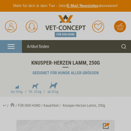
Mehr für dich & dein Tier - Jetzt
E-Mail Newsletter
abonnieren!
Anmelden
Unser
Merkliste
Warenkorb
Service
FÜR DEN HUND
Menü
Such
KNUSPER-HERZEN LAMM, 250G
GEEIGNET FÜR HUNDE ALLER GRÖSSEN
↩
FÜR DEN HUND
Kauartikel
Knusper-Herzen Lamm, 250g