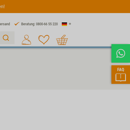
en!
Land
Versand
Beratung: 0800-66 55 220
Warenkorb
Suche 1
FAQ