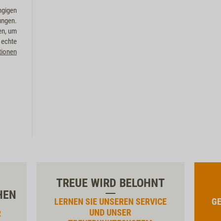
ngigen
ungen.
en, um
 echte
tionen
TREUE WIRD BELOHNT
HEN
LERNEN SIE UNSEREN SERVICE
GE
UND UNSER
R