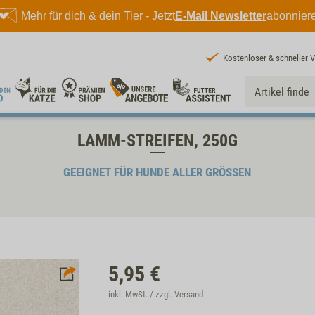
Mehr für dich & dein Tier - Jetzt
E-Mail Newsletter
abonnier
Kostenloser & schneller 
LAMM-STREIFEN, 250G
GEEIGNET FÜR HUNDE ALLER GRÖSSEN
5,95
€
inkl. MwSt. / zzgl.
Versand