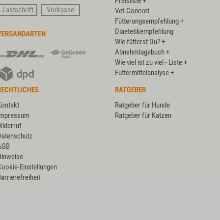
Preisliste +
Card
Lastschrift
Vorkasse
Vet-Concret
Fütterungsempfehlung +
Diaetetikempfehlung
VERSANDARTEN
Wie fütterst Du? +
DHL
DHL
Abnehmtagebuch +
GoGreen
Wie viel ist zu viel - Liste +
DPD
Plus
Futtermittelanalyse +
RECHTLICHES
RATGEBER
Kontakt
Ratgeber für Hunde
Impressum
Ratgeber für Katzen
Widerruf
Datenschutz
AGB
Hinweise
Cookie-Einstellungen
arrierefreiheit