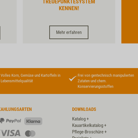
TREUEPUNKTESYSTEM
KENNEN!
Mehr erfahren
Volles Korn, Gemüse und Kartoffeln in
Frei von gentechnisch manipulierten
Lebensmittelqualität
Zutaten und chem.
Konservierungsstoffen
ZAHLUNGSARTEN
DOWNLOADS
Katalog +
PayPal
Klarna
Kauartikelkatalog +
Pflege-Broschüre +
Visa
Master