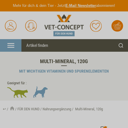
Mehr für dich & dein Tier - Jetzt
E-Mail Newsletter
abonnieren!
Anmelden
Unser
Merkliste
Warenkorb
Service
FÜR DEN HUND
Menü
Such
MULTI-MINERAL, 120G
MIT WICHTIGEN VITAMINEN UND SPURENELEMENTEN
Geeignet für :
↩
FÜR DEN HUND
Nahrungsergänzung
Multi-Mineral, 120g