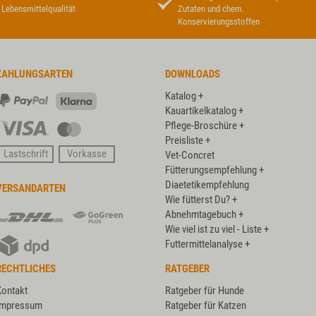
Lebensmittelqualität
Zutaten und chem.
Konservierungsstoffen
ZAHLUNGSARTEN
DOWNLOADS
Katalog +
PayPal
Klarna
Kauartikelkatalog +
Pflege-Broschüre +
Visa
Master
Preisliste +
Card
Lastschrift
Vorkasse
Vet-Concret
Fütterungsempfehlung +
Diaetetikempfehlung
VERSANDARTEN
Wie fütterst Du? +
DHL
DHL
Abnehmtagebuch +
GoGreen
Wie viel ist zu viel - Liste +
DPD
Plus
Futtermittelanalyse +
RECHTLICHES
RATGEBER
Kontakt
Ratgeber für Hunde
Impressum
Ratgeber für Katzen