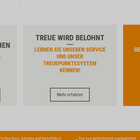
TREUE WIRD BELOHNT
HEN
LERNEN SIE UNSEREN SERVICE
GE
UND UNSER
R
TREUEPUNKTESYSTEM
KENNEN!
Mehr erfahren
Volles Korn, Gemüse und Kartoffeln in
Frei von gentechnisch manipulierten