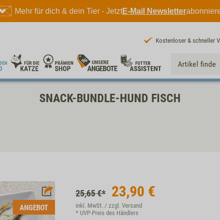
Mehr für dich & dein Tier - Jetzt
E-Mail Newsletter
abonnier
Kostenloser & schneller 
SNACK-BUNDLE-HUND FISCH
23,90
€
25,65 €*
inkl. MwSt. / zzgl.
Versand
ANGEBOT
* UVP-Preis des Händlers