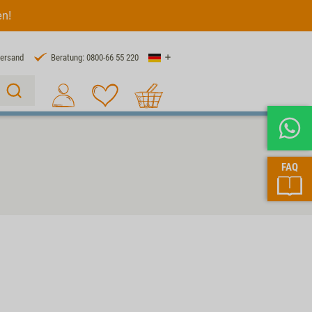
en!
Land
Versand
Beratung: 0800-66 55 220
Warenkorb
Suche 1
FAQ