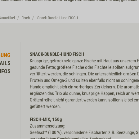
Kauartikel
Fisch
Snack-Bundle-Hund FISCH
SNACK-BUNDLE-HUND FISCH
BUNG
Knusprige, getrocknete ganze Fische mit Haut aus unserem F
AILS
gesunde Fette; größere Fische oder Fischteile sollten aufgru
NFOS
verfüttert werden, die schlingen. Die unterschiedlich großen 
Protein und Omega-3 und sollten ebenfalls nicht an schlingen
Hunde empfiehlt sich ein vorheriges Zerkleinern. Die aromati
ergänzen das Trio als dünne, knusprige Happen, reich an wer
Grätenfreiheit nicht garantiert werden kann, sollten sie bei e
gefüttert werden.
FISCH-MIX, 150g
Zusammensetzung:
Seefisch* (100 %), verschiedene Fischarten z.B. Seezunge, Sp