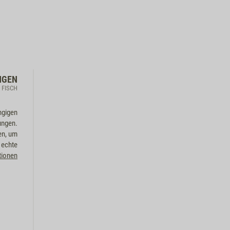
NGEN
d FISCH
ngigen
ungen.
en, um
 echte
tionen