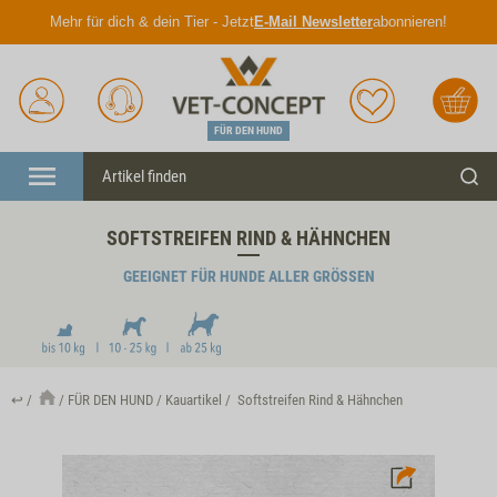
Mehr für dich & dein Tier - Jetzt
E-Mail Newsletter
abonnieren!
Anmelden
Unser
Merkliste
Warenkorb
Service
FÜR DEN HUND
Menü
Such
SOFTSTREIFEN RIND & HÄHNCHEN
GEEIGNET FÜR HUNDE ALLER GRÖSSEN
↩
FÜR DEN HUND
Kauartikel
Softstreifen Rind & Hähnchen