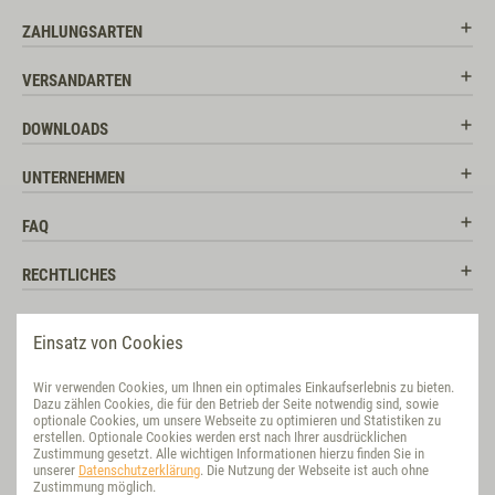
ZAHLUNGSARTEN
VERSANDARTEN
DOWNLOADS
UNTERNEHMEN
FAQ
RECHTLICHES
RATGEBER
Einsatz von Cookies
SOCIAL MEDIA
Wir verwenden Cookies, um Ihnen ein optimales Einkaufserlebnis zu bieten.
Dazu zählen Cookies, die für den Betrieb der Seite notwendig sind, sowie
BEWERTUNG
optionale Cookies, um unsere Webseite zu optimieren und Statistiken zu
erstellen. Optionale Cookies werden erst nach Ihrer ausdrücklichen
Zustimmung gesetzt. Alle wichtigen Informationen hierzu finden Sie in
VET-CONCEPT INTERNATIONAL
unserer
Datenschutzerklärung
. Die Nutzung der Webseite ist auch ohne
Zustimmung möglich.