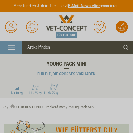
Mehr für dich & dein Tier - Jetzt
E-Mail Newsletter
abonnieren!
Anmelden
Unser
Merkliste
Warenkorb
Service
FÜR DEN HUND
Menü
Such
YOUNG PACK MINI
FÜR DIE, DIE GROSSES VORHABEN
↩
FÜR DEN HUND
Trockenfutter
Young Pack Mini