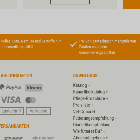
Volles Korn, Gemüse und Kartoffeln in
Frei von gentechnisch manipulierten
Lebensmittelqualität
Zutaten und chem.
Konservierungsstoffen
ZAHLUNGSARTEN
DOWNLOADS
Katalog +
PayPal
Klarna
Kauartikelkatalog +
Pflege-Broschüre +
Visa
Master
Preisliste +
Card
Lastschrift
Vorkasse
Vet-Concret
Fütterungsempfehlung +
Diaetetikempfehlung
VERSANDARTEN
Wie fütterst Du? +
DHL
DHL
Abnehmtagebuch +