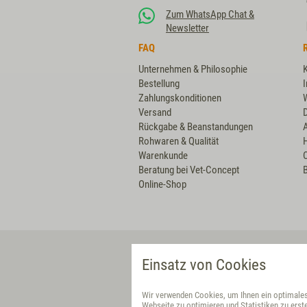
Zum WhatsApp Chat &
Newsletter
FAQ
Unternehmen & Philosophie
Bestellung
Zahlungskonditionen
Versand
Rückgabe & Beanstandungen
Rohwaren & Qualität
Warenkunde
Beratung bei Vet-Concept
B
Online-Shop
VET-CONCEPT DIREKT
Einsatz von Cookies
Deutschland
Wir verwenden Cookies, um Ihnen ein optimales 
Partner-Shop
Webseite zu optimieren und Statistiken zu erste