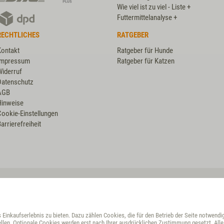
GoGreen
Wie viel ist zu viel - Liste +
DPD
Plus
Futtermittelanalyse +
RECHTLICHES
RATGEBER
Kontakt
Ratgeber für Hunde
Impressum
Ratgeber für Katzen
Widerruf
Datenschutz
AGB
Hinweise
Cookie-Einstellungen
arrierefreiheit
VET-CONCEPT HÄNDLER
Croatia
Einkaufserlebnis zu bieten. Dazu zählen Cookies, die für den Betrieb der Seite notwendi
Croatia
llen. Optionale Cookies werden erst nach Ihrer ausdrücklichen Zustimmung gesetzt. Alle 