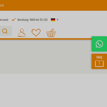
en!
Land
Versand
Beratung: 0800-66 55 220
Warenkorb
Suche 1
FAQ