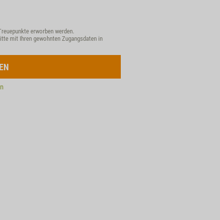
Treuepunkte erworben werden.
itte mit Ihren gewohnten Zugangsdaten in
EN
en