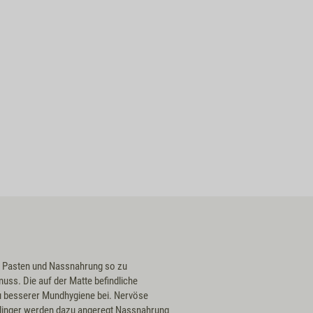
s Pasten und Nassnahrung so zu
uss. Die auf der Matte befindliche
 zu besserer Mundhygiene bei. Nervöse
hlinger werden dazu angeregt Nassnahrung