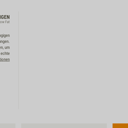
NGEN
Low Fat
ngigen
ungen.
en, um
 echte
tionen