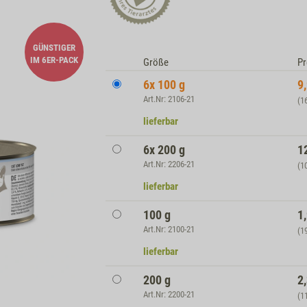
GÜNSTIGER
IM 6ER-PACK
Größe
Pr
6x 100 g
9
Art.Nr: 2106-21
(1
lieferbar
6x 200 g
1
Art.Nr: 2206-21
(1
lieferbar
100 g
1
Art.Nr: 2100-21
(1
lieferbar
200 g
2
Art.Nr: 2200-21
(1