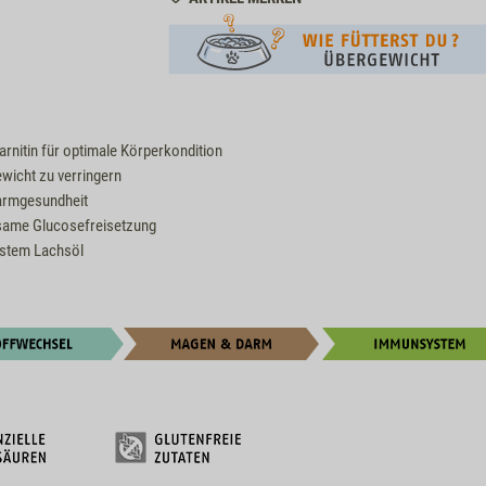
M210021
arnitin für optimale Körperkondition
gewicht zu verringern
Darmgesundheit
gsame Glucosefreisetzung
sstem Lachsöl