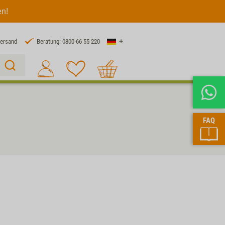
en!
Land
Versand
Beratung: 0800-66 55 220
Warenkorb
Suche 1
FAQ