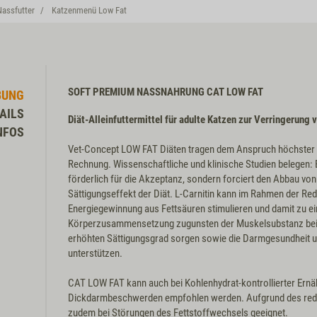
Nassfutter
Katzenmenü Low Fat
SOFT PREMIUM NASSNAHRUNG CAT LOW FAT
BUNG
AILS
Diät-Alleinfuttermittel für adulte Katzen zur Verringerung
NFOS
Vet-Concept LOW FAT Diäten tragen dem Anspruch höchster 
Rechnung. Wissenschaftliche und klinische Studien belegen: Ei
förderlich für die Akzeptanz, sondern forciert den Abbau von
Sättigungseffekt der Diät. L-Carnitin kann im Rahmen der Re
Energiegewinnung aus Fettsäuren stimulieren und damit zu e
Körperzusammensetzung zugunsten der Muskelsubstanz beitra
erhöhten Sättigungsgrad sorgen sowie die Darmgesundheit 
unterstützen.
CAT LOW FAT kann auch bei Kohlenhydrat-kontrollierter Ern
Dickdarmbeschwerden empfohlen werden. Aufgrund des reduzi
zudem bei Störungen des Fettstoffwechsels geeignet.