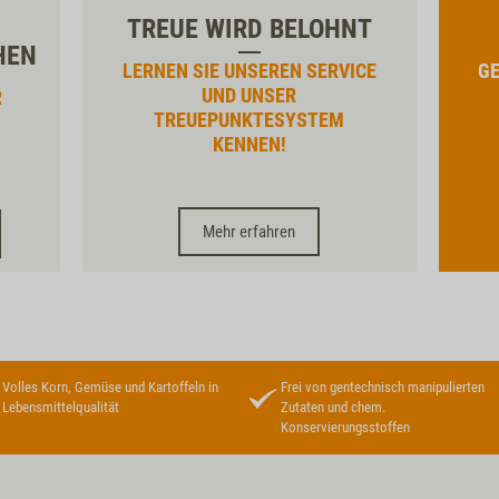
TREUE WIRD BELOHNT
HEN
LERNEN SIE UNSEREN SERVICE
GE
UND UNSER
R
TREUEPUNKTESYSTEM
KENNEN!
Mehr erfahren
Volles Korn, Gemüse und Kartoffeln in
Frei von gentechnisch manipulierten
Lebensmittelqualität
Zutaten und chem.
Konservierungsstoffen