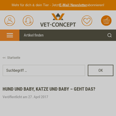
Mehr für dich & dein Tier - Jetzt
E-Mail Newsletter
abonnieren!
Anmelden
Unser
Merkliste
Warenkorb
Service
Menü
Such
<< Startseite
OK
HUND UND BABY, KATZE UND BABY – GEHT DAS?
Veröffentlicht am 27. April 2017