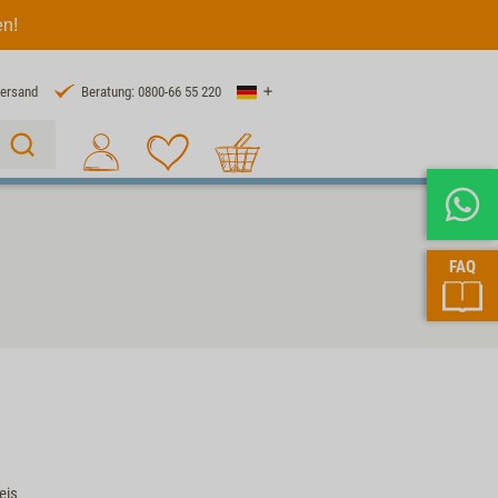
en!
Land
Versand
Beratung: 0800-66 55 220
Warenkorb
Suche 1
FAQ
eis