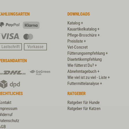
ZAHLUNGSARTEN
DOWNLOADS
Katalog +
PayPal
Klarna
Kauartikelkatalog +
Pflege-Broschüre +
Visa
Master
Preisliste +
Card
Lastschrift
Vorkasse
Vet-Concret
Fütterungsempfehlung +
Diaetetikempfehlung
VERSANDARTEN
Wie fütterst Du? +
DHL
DHL
Abnehmtagebuch +
GoGreen
Wie viel ist zu viel - Liste +
DPD
Plus
Futtermittelanalyse +
RECHTLICHES
RATGEBER
Kontakt
Ratgeber für Hunde
Impressum
Ratgeber für Katzen
Widerruf
Datenschutz
AGB