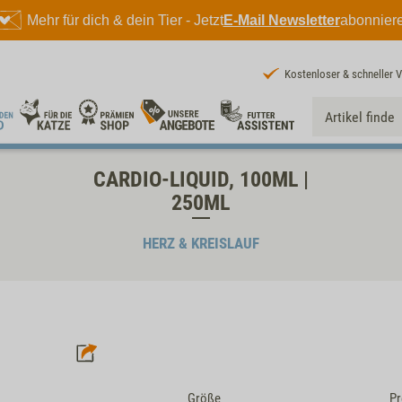
Mehr für dich & dein Tier - Jetzt
E-Mail Newsletter
abonnier
Kostenloser & schneller 
CARDIO-LIQUID, 100ML |
250ML
HERZ & KREISLAUF
Größe
Pr