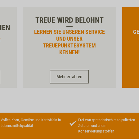
TREUE WIRD BELOHNT
HEN
LERNEN SIE UNSEREN SERVICE
GE
UND UNSER
R
TREUEPUNKTESYSTEM
KENNEN!
Mehr erfahren
Volles Korn, Gemüse und Kartoffeln in
Frei von gentechnisch manipulierten
Lebensmittelqualität
Zutaten und chem.
Konservierungsstoffen