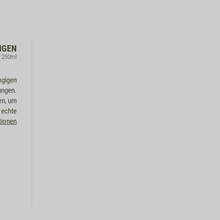
NGEN
, 250ml
ngigen
ungen.
en, um
 echte
tionen