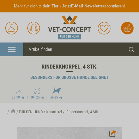
Mehr für dich & dein Tier - Jetzt
E-Mail Newsletter
abonnieren!
Anmelden
Unser
Merkliste
Warenkorb
Service
FÜR DEN HUND
Menü
Such
RINDERKNORPEL, 4 STK.
BESONDERS FÜR GROSSE HUNDE GEEIGNET
↩
FÜR DEN HUND
Kauartikel
Rinderknorpel, 4 Stk.