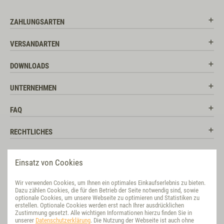
ZAHLUNGSARTEN
VERSANDARTEN
DOWNLOADS
UNTERNEHMEN
FAQ
RECHTLICHES
RATGEBER
Einsatz von Cookies
SOCIAL MEDIA
Wir verwenden Cookies, um Ihnen ein optimales Einkaufserlebnis zu bieten.
Dazu zählen Cookies, die für den Betrieb der Seite notwendig sind, sowie
BEWERTUNG
optionale Cookies, um unsere Webseite zu optimieren und Statistiken zu
erstellen. Optionale Cookies werden erst nach Ihrer ausdrücklichen
Zustimmung gesetzt. Alle wichtigen Informationen hierzu finden Sie in
VET-CONCEPT INTERNATIONAL
unserer
Datenschutzerklärung
. Die Nutzung der Webseite ist auch ohne