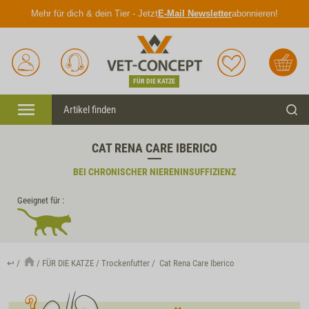
Mehr für dich & dein Tier - Jetzt
E-Mail Newsletter
abonnieren!
Anmelden
Unser
Merkliste
Warenkorb
Service
FÜR DIE KATZE
Menü
Such
CAT RENA CARE IBERICO
BEI CHRONISCHER NIERENINSUFFIZIENZ
Geeignet für :
↩
FÜR DIE KATZE
Trockenfutter
Cat Rena Care Iberico