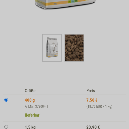
Größe
Preis
400 g
7,50
€
Art.Nr: 373004-1
(18,75 EUR / 1 kg)
lieferbar
1,5 kg
23,90
€