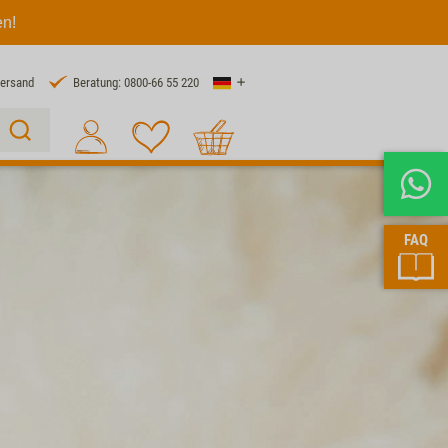
en!
Land
Versand
Beratung: 0800-66 55 220
Warenkorb
Suche 1
FAQ